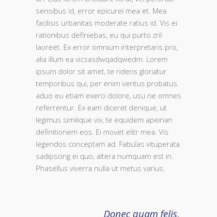
sensibus id, error epicurei mea et. Mea
facilisis urbanitas moderate ratius id. Vis ei
rationibus definiebas, eu qui purto zril
laoreet. Ex error omnium interpretaris pro,
alia illum ea vicsasdwqadqwedm. Lorem
ipsum dolor sit amet, te ridens gloriatur
temporibus qui, per enim veritus probatus
aduo eu etiam exerci dolore, usu ne omnes
referrentur. Ex eam diceret denique, ut
legimus similique vix, te equidem apeirian
definitionem eos. Ei movet elitr mea. Vis
legendos conceptam ad. Fabulas vituperata
sadipscing ei quo, altera numquam est in.
Phasellus viverra nulla ut metus varius.
Donec quam felis,