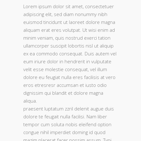
Lorem ipsum dolor sit amet, consectetuer
adipiscing elit, sed diam nonummy nibh
euismod tincidunt ut laoreet dolore magna
aliquam erat eres volutpat. Ut wisi enim ad
minim veniam, quis nostrud exerci tation
ullamcorper suscipit lobortis nisl ut aliquip
ex ea commodo consequat. Duis autem vel
eum iriure dolor in hendrerit in vulputate
velit esse molestie consequat, vel illum
dolore eu feugiat nulla eres facilisis at vero
eros etresresr accumsan et iusto odio
dignissim qui blandit et dolore magna
aliqua.
praesent luptatum zzril delenit augue duis
dolore te feugait nulla facilisi. Nam liber
tempor cum soluta nobis eleifend option
congue nihil imperdiet doming id quod
mazim placerat facer possim assum. Typi