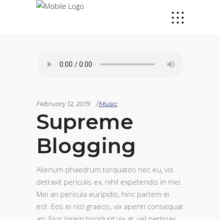
February 12, 2019
Music
Supreme
Blogging
Alienum phaedrum torquatos nec eu, vis
detraxit periculis ex, nihil expetendis in mei.
Mei an pericula euripidis, hinc partem ei
est. Eos ei nisl graecis, vix aperiri consequat
an. Eius lorem tincidunt vix at, vel pertinax