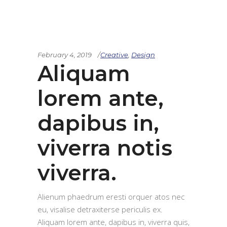
February 4, 2019
Creative
,
Design
Aliquam
lorem ante,
dapibus in,
viverra notis
viverra.
Alienum phaedrum eresti orquer atos nec
eu, visalise detraxiterse periculis ex.
Aliquam lorem ante, dapibus in, viverra quis,