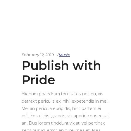
February 12, 2019
Music
Publish with
Pride
Alienum phaedrum torquatos nec eu, vis
detraxit periculis ex, nihil expetendis in mei.
Mei an pericula euripidis, hinc partem ei
est. Eos ei nisl graecis, vix aperiri consequat
an. Eius lorem tincidunt vix at, vel pertinax
sensibus id, error epicurei mea et. Mea