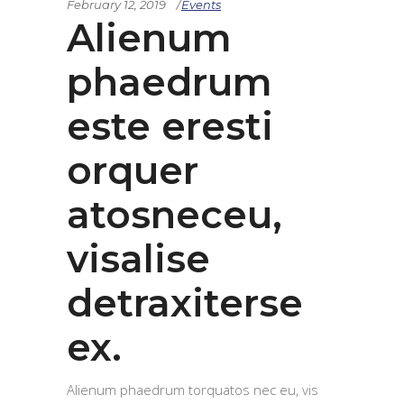
February 12, 2019
Events
Alienum
phaedrum
este eresti
orquer
atosneceu,
visalise
detraxiterse
ex.
Alienum phaedrum torquatos nec eu, vis