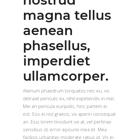
nostrud
magna tellus
aenean
phasellus,
imperdiet
ullamcorper.
Alienum phaedrum torquatos nec eu, vis
detraxit periculis ex, nihil expetendis in mei.
Mei an pericula euripidis, hinc partem ei
est. Eos ei nisl graecis, vix aperiri consequat
an. Eius lorem tincidunt vix at, vel pertinax
sensibus id, error epicurei mea et. Mea
facilisis urbanitas moderate ratius id. Vis ei