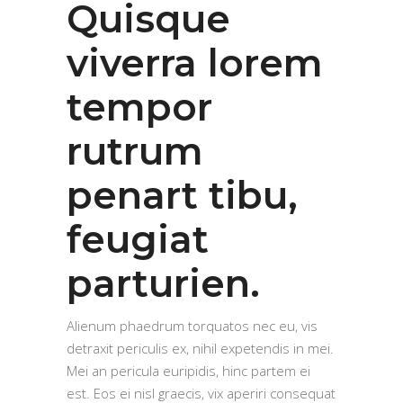
Quisque
viverra lorem
tempor
rutrum
penart tibu,
feugiat
parturien.
Alienum phaedrum torquatos nec eu, vis
detraxit periculis ex, nihil expetendis in mei.
Mei an pericula euripidis, hinc partem ei
est. Eos ei nisl graecis, vix aperiri consequat