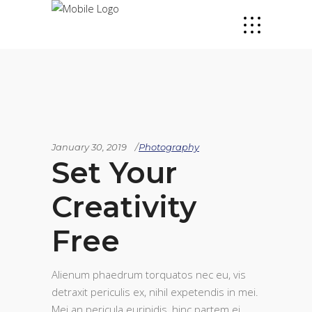
January 30, 2019
Photography
Set Your
Creativity
Free
Alienum phaedrum torquatos nec eu, vis
detraxit periculis ex, nihil expetendis in mei.
Mei an pericula euripidis, hinc partem ei