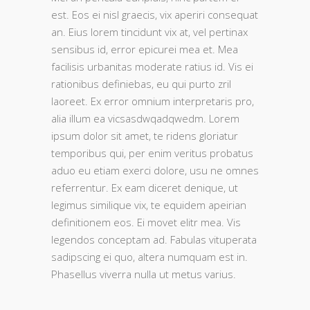
est. Eos ei nisl graecis, vix aperiri consequat
an. Eius lorem tincidunt vix at, vel pertinax
sensibus id, error epicurei mea et. Mea
facilisis urbanitas moderate ratius id. Vis ei
rationibus definiebas, eu qui purto zril
laoreet. Ex error omnium interpretaris pro,
alia illum ea vicsasdwqadqwedm. Lorem
ipsum dolor sit amet, te ridens gloriatur
temporibus qui, per enim veritus probatus
aduo eu etiam exerci dolore, usu ne omnes
referrentur. Ex eam diceret denique, ut
legimus similique vix, te equidem apeirian
definitionem eos. Ei movet elitr mea. Vis
legendos conceptam ad. Fabulas vituperata
sadipscing ei quo, altera numquam est in.
Phasellus viverra nulla ut metus varius.