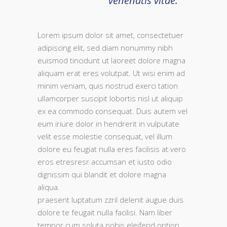
venenatis vitae.
Lorem ipsum dolor sit amet, consectetuer
adipiscing elit, sed diam nonummy nibh
euismod tincidunt ut laoreet dolore magna
aliquam erat eres volutpat. Ut wisi enim ad
minim veniam, quis nostrud exerci tation
ullamcorper suscipit lobortis nisl ut aliquip
ex ea commodo consequat. Duis autem vel
eum iriure dolor in hendrerit in vulputate
velit esse molestie consequat, vel illum
dolore eu feugiat nulla eres facilisis at vero
eros etresresr accumsan et iusto odio
dignissim qui blandit et dolore magna
aliqua.
praesent luptatum zzril delenit augue duis
dolore te feugait nulla facilisi. Nam liber
tempor cum soluta nobis eleifend option